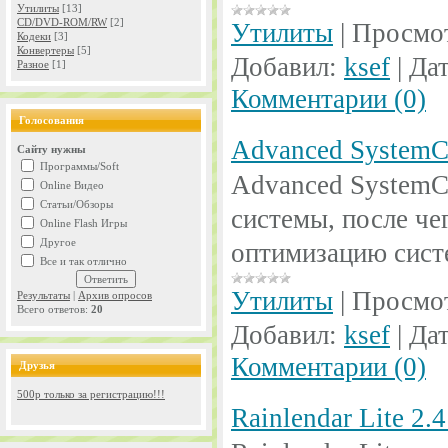
Утилиты
[13]
CD/DVD-ROM/RW
[2]
Утилиты
|
Просмо
Кодеки
[3]
Конвертеры
[5]
Добавил:
ksef
|
Дат
Разное
[1]
Комментарии (0)
Голосования
Advanced SystemCar
Сайту нужны
Программы/Soft
Advanced SystemC
Online Видео
Статьи/Обзоры
системы, после че
Online Flash Игры
Другое
оптимизацию сист
Все и так отлично
Утилиты
|
Просмо
Результаты
|
Архив опросов
Всего ответов:
20
Добавил:
ksef
|
Дат
Комментарии (0)
Друзья
500р только за регистрацию!!!
Rainlendar Lite 2.4