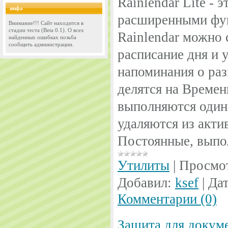
Rainlendar Lite - э
инфа
расширенными фу
Внимание!!! Сайт находится в
стадии теста (Beta 0.1). О всех
Rainlendar можно 
найденных ошибках позьба
сообщить администрации.
расписание дня и 
напоминания о раз
делятся на Времен
выполняются один 
удаляются из акти
Постоянные, выпо
Утилиты
|
Просмо
Добавил:
ksef
|
Дат
Комментарии (0)
Защита для докум