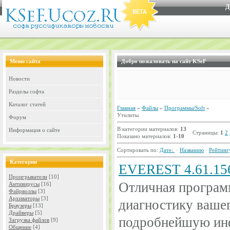
Д
Меню сайта
Добро пожаловать на сайт KSeF
Новости
Разделы софта
Каталог статей
Главная
»
Файлы
»
Программы/Soft
»
Утилиты
Форум
В категории материалов:
13
Информация о сайте
Страницы:
1
2
Показано материалов:
1-10
Сортировать по:
Дате
·
Названию
·
Рейтинг
Категории
EVEREST 4.61.156
Проигрыватели
[10]
Отличная программ
Антивирусы
[16]
Файрволлы
[3]
Архиваторы
[3]
диагностику вашег
Браузеры
[13]
Драйверы
[5]
подробнейшую и
Загрузка файлов
[9]
Общение
[4]