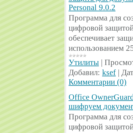
Personal 9.0.2
Программа для со
цифровой защито
обеспечивает защ
использованием 2
Утилиты
|
Просмо
Добавил:
ksef
|
Дат
Комментарии (0)
Office OwnerGuard 
шифруем докумен
Программа для со
цифровой защитой