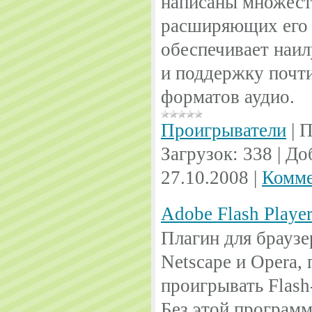
написаны множест
расширяющих его 
обеспечивает наил
и поддержку почти
форматов аудио.
Проигрыватели
|
П
Загрузок:
338
|
До
27.10.2008
|
Комме
Adobe Flash Player
Плагин для браузер
Netscape и Opera,
проигрывать Flas
Без этой программ