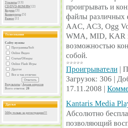
Утилиты
[13]
проигрывать и ко
CD/DVD-ROM/RW
[2]
Кодеки
[3]
файлы различных 
Конвертеры
[5]
Разное
[1]
AAC, AC3, Ogg V
WMA, MID, KAR и
Голосования
Сайту нужны
возможностью кон
Программы/Soft
Online Видео
собой.
Статьи/Обзоры
Online Flash Игры
Проигрыватели
|
П
Другое
Все и так отлично
Загрузок:
306
|
До
Результаты
|
Архив опросов
17.11.2008
|
Комме
Всего ответов:
20
Kantaris Media Pla
Друзья
Абсолютно беспла
500р только за регистрацию!!!
позволяющий восп