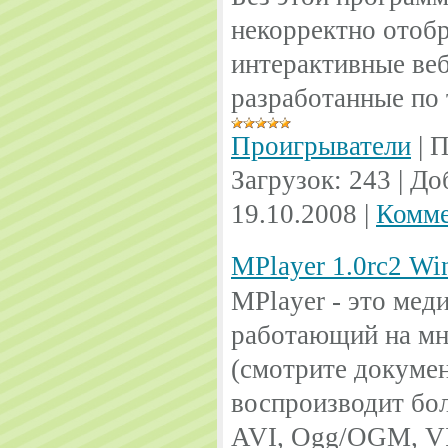
некорректно отобр
интерактивные ве
разработанные по 
Проигрыватели
|
П
Загрузок:
243
|
До
19.10.2008
|
Комме
MPlayer 1.0rc2 W
MPlayer - это мед
работающий на мн
(смотрите докуме
воспроизводит б
AVI, Ogg/OGM, 