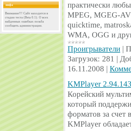
практически любы
инфа
MPEG, MGEG-AV
Внимание!!! Сайт находится в
стадии теста (Beta 0.1). О всех
найденных ошибках позьба
quicktime, matrosk
сообщить администрации.
WMA, OGG и друг
Проигрыватели
|
П
Загрузок:
281
|
До
16.11.2008
|
Комме
KMPlayer 2.94.143
Корейский мульти
который поддержи
форматов за счет 
KMPlayer обладае