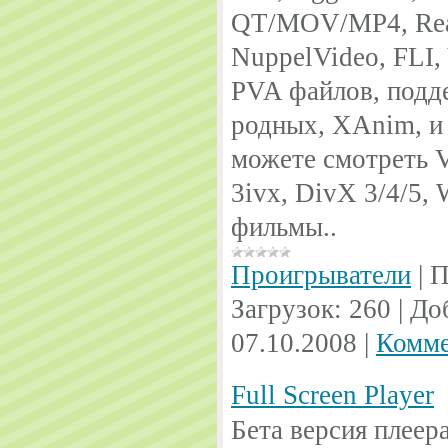
QT/MOV/MP4, Real
NuppelVideo, FL
PVA файлов, под
родных, XAnim, и
можете смотреть
3ivx, DivX 3/4/5
фильмы..
Проигрыватели
|
П
Загрузок:
260
|
До
07.10.2008
|
Комме
Full Screen Player
Бета версия плеер