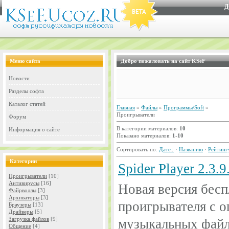
Д
Меню сайта
Добро пожаловать на сайт KSeF
Новости
Разделы софта
Каталог статей
Главная
»
Файлы
»
Программы/Soft
»
Проигрыватели
Форум
В категории материалов:
10
Информация о сайте
Показано материалов:
1-10
Сортировать по:
Дате
·
Названию
·
Рейтинг
Категории
Spider Player 2.3.9
Проигрыватели
[10]
Антивирусы
[16]
Новая версия бесп
Файрволлы
[3]
Архиваторы
[3]
проигрывателя с 
Браузеры
[13]
Драйверы
[5]
Загрузка файлов
[9]
музыкальных файл
Общение
[4]