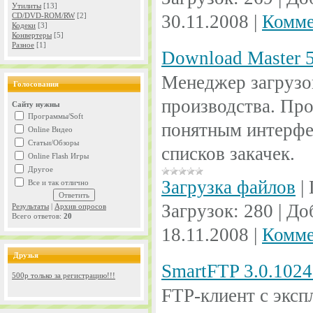
Утилиты
[13]
CD/DVD-ROM/RW
[2]
30.11.2008
|
Комме
Кодеки
[3]
Конвертеры
[5]
Разное
[1]
Download Master 5
Менеджер загрузо
Голосования
производства. Про
Сайту нужны
Программы/Soft
понятным интерфе
Online Видео
Статьи/Обзоры
списков закачек.
Online Flash Игры
Другое
Загрузка файлов
|
Все и так отлично
Загрузок:
280
|
До
Результаты
|
Архив опросов
Всего ответов:
20
18.11.2008
|
Комме
Друзья
SmartFTP 3.0.1024
500р только за регистрацию!!!
FTP-клиент с экс