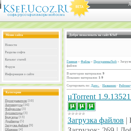
Д
Меню сайта
Добро пожаловать на сайт KSeF
Новости
Разделы софта
Каталог статей
Главная
»
Файлы
»
Программы/Soft
» Загрузк
файлов
Форум
В категории материалов:
9
Информация о сайте
Показано материалов:
1-9
Сортировать по:
Дате
·
Названию
·
Рейтинг
Категории
µTorrent 1.9.1352
Проигрыватели
[10]
Антивирусы
[16]
Файрволлы
[3]
Архиваторы
[3]
Браузеры
[13]
Загрузка файлов
|
Драйверы
[5]
Загрузка файлов
[9]
Загрузок:
269
|
До
Общение
[4]