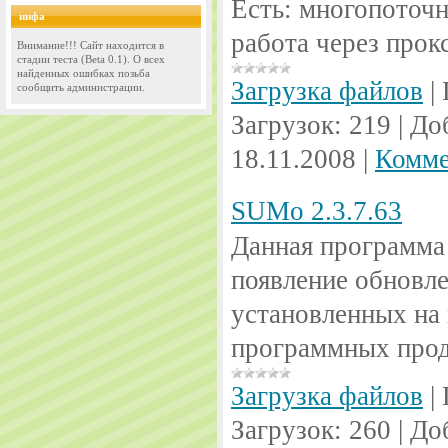
Есть: многопоточн
инфа
работа через прок
Внимание!!! Сайт находится в
стадии теста (Beta 0.1). О всех
найденных ошибках позьба
Загрузка файлов
|
сообщить администрации.
Загрузок:
219
|
До
18.11.2008
|
Комме
SUMo 2.3.7.63
Данная программа
появление обновл
установленных на
программных прод
Загрузка файлов
|
Загрузок:
260
|
До