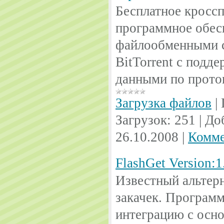
Бесплатное кросс
программное обес
файлообменными с
BitTorrent с подд
данными по проток
Загрузка файлов
|
Загрузок:
251
|
До
26.10.2008
|
Комме
FlashGet Version:1
Известный альтер
закачек. Програм
интеграцию с осн