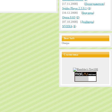
[17.11.2008]
[
Проигрыватели
]
Spider Player 2.3.9.1
(
1
)
[16.12.2008]
[
Браузеры
]
Opera 9.63
(
2
)
[07.10.2008]
[
Драйверы
]
NVIDIA
(
1
)
Best Soft
Опера
Статистика