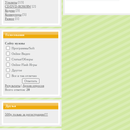
Утилиты
[13]
CD/DVD-ROM/RW
[2]
Кодеки
[3]
Конвертеры
[5]
Разное
[1]
Голосования
Сайту нужны
Программы/Soft
Online Видео
Статьи/Обзоры
Online Flash Игры
Другое
Все и так отлично
Результаты
|
Архив опросов
Всего ответов:
20
Друзья
500р только за регистрацию!!!