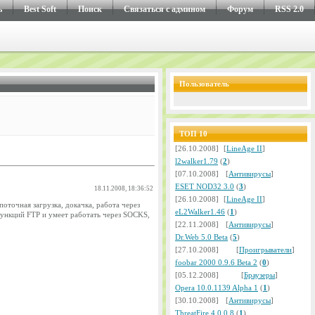
ь
Best Soft
Поиск
Cвязаться с админом
Форум
RSS 2.0
Пользователь
ТОП 10
[26.10.2008]
[
LineAge II
]
l2walker1.79
(
2
)
[07.10.2008]
[
Антивирусы
]
ESET NOD32 3.0
(
3
)
18.11.2008, 18:36:52
[26.10.2008]
[
LineAge II
]
точная загрузка, докачка, работа через
eL2Walker1.46
(
1
)
функций FTP и умеет работать через SOCKS,
[22.11.2008]
[
Антивирусы
]
Dr.Web 5.0 Beta
(
5
)
[27.10.2008]
[
Проигрыватели
]
foobar 2000 0.9.6 Beta 2
(
0
)
[05.12.2008]
[
Браузеры
]
Opera 10.0.1139 Alpha 1
(
1
)
[30.10.2008]
[
Антивирусы
]
ThreatFire 4.0.0.8
(
1
)