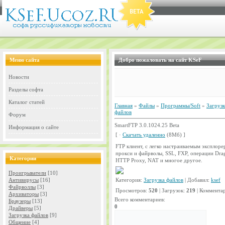
Меню сайта
Добро пожаловать на сайт KSeF
Новости
Разделы софта
Каталог статей
Главная
»
Файлы
»
Программы/Soft
»
Загрузк
файлов
Форум
SmartFTP 3.0.1024.25 Beta
Информация о сайте
[ ·
Скачать удаленно
(8Мб) ]
FTP клиент, с легко настраиваемым эксплор
прокси и файрволы, SSL, FXP, операции Dra
Категории
HTTP Proxy, NAT и многое другое.
Проигрыватели
[10]
Антивирусы
[16]
Категория:
Загрузка файлов
| Добавил:
ksef
Файрволлы
[3]
Просмотров:
520
| Загрузок:
219
| Коммента
Архиваторы
[3]
Всего комментариев:
Браузеры
[13]
0
Драйверы
[5]
Загрузка файлов
[9]
Общение
[4]