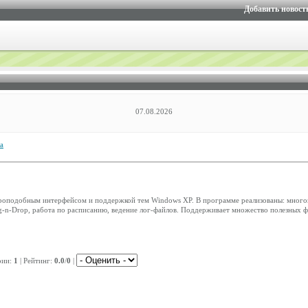
Добавить новост
07.08.2026
а
ероподобным интерфейсом и поддержкой тем Windows XP. В программе реализованы: многопо
g-n-Drop, работа по расписанию, ведение лог-файлов. Поддерживает множество полезных 
рии:
1
| Рейтинг:
0.0
/
0
|