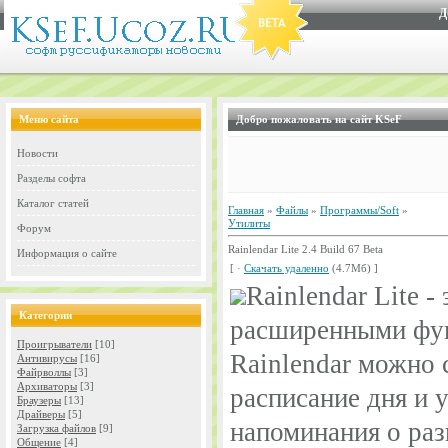
Д
Меню сайта
Добро пожаловать на сайт KSeF
Новости
Разделы софта
Каталог статей
Главная
»
Файлы
»
Программы/Soft
»
Утилиты
Форум
Rainlendar Lite 2.4 Build 67 Beta
Информация о сайте
[ ·
Скачать удаленно
(4.7Мб) ]
Rainlendar Lite -
Категории
расширенными фу
Проигрыватели
[10]
Rainlendar можно 
Антивирусы
[16]
Файрволлы
[3]
Архиваторы
[3]
расписание дня и 
Браузеры
[13]
Драйверы
[5]
напоминания о раз
Загрузка файлов
[9]
Общение
[4]