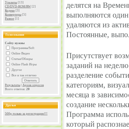
Утилиты
[13]
делятся на Времен
CD/DVD-ROM/RW
[2]
Кодеки
[3]
выполняются один 
Конвертеры
[5]
Разное
[1]
удаляются из акти
Постоянные, выпо
Голосования
Сайту нужны
Программы/Soft
Присутствует воз
Online Видео
Статьи/Обзоры
заданий на неделю
Online Flash Игры
Другое
разделение событи
Все и так отлично
категориям, визуа
Результаты
|
Архив опросов
Всего ответов:
20
месяца в зависимо
создание нескольк
Друзья
Программа использ
500р только за регистрацию!!!
который распозна