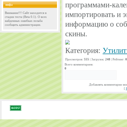
программами-кале
инфа
импортировать и э
Внимание!!! Сайт находится в
стадии теста (Beta 0.1). О всех
найденных ошибках позьба
информацию о соб
сообщить администрации.
скины.
Категория:
Утили
Просмотров:
555
| Загрузок:
248
| Рейтинг:
0
Всего комментариев:
0
Добавлять комментарии мог
[