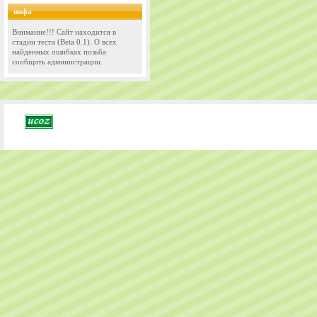
инфа
Внимание!!! Сайт находится в
стадии теста (Beta 0.1). О всех
найденных ошибках позьба
сообщить администрации.