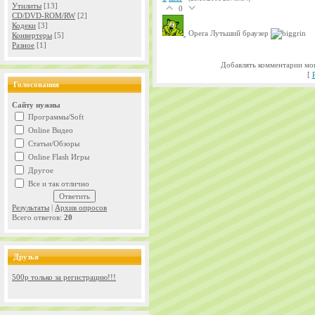
Утилиты
[13]
0
CD/DVD-ROM/RW
[2]
Кодеки
[3]
Opera Лутьший браузер
Конвертеры
[5]
Разное
[1]
Добавлять комментарии мог
[
Голосования
Сайту нужны
Программы/Soft
Online Видео
Статьи/Обзоры
Online Flash Игры
Другое
Все и так отлично
Результаты
|
Архив опросов
Всего ответов:
20
Друзья
500р только за регистрацию!!!