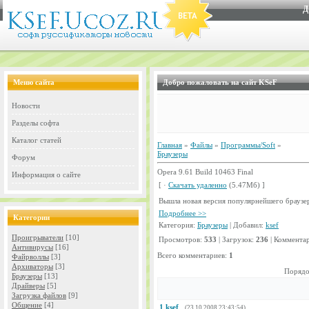
Д
Меню сайта
Добро пожаловать на сайт KSeF
Новости
Разделы софта
Каталог статей
Главная
»
Файлы
»
Программы/Soft
»
Браузеры
Форум
Opera 9.61 Build 10463 Final
Информация о сайте
[ ·
Скачать удаленно
(5.47Мб) ]
Вышла новая версия популярнейшего браузер
Подробнее >>
Категории
Категория:
Браузеры
| Добавил:
ksef
Проигрыватели
[10]
Просмотров:
533
| Загрузок:
236
| Коммента
Антивирусы
[16]
Всего комментариев:
1
Файрволлы
[3]
Архиваторы
[3]
Порядо
Браузеры
[13]
Драйверы
[5]
Загрузка файлов
[9]
Общение
[4]
1
ksef
(23.10.2008 23:43:54)