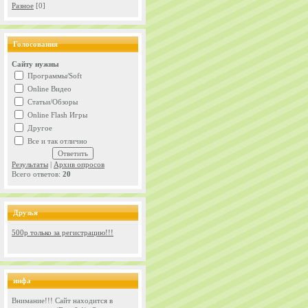
Разное
[0]
Голосования
Сайту нужны
Программы/Soft
Online Видео
Статьи/Обзоры
Online Flash Игры
Другое
Все и так отлично
Результаты
|
Архив опросов
Всего ответов:
20
Друзья
500р только за регистрацию!!!
инфа
Внимание!!! Сайт находится в