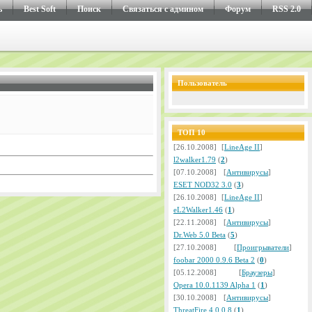
ь
Best Soft
Поиск
Cвязаться с админом
Форум
RSS 2.0
Пользователь
ТОП 10
[26.10.2008]
[
LineAge II
]
l2walker1.79
(
2
)
[07.10.2008]
[
Антивирусы
]
ESET NOD32 3.0
(
3
)
[26.10.2008]
[
LineAge II
]
eL2Walker1.46
(
1
)
[22.11.2008]
[
Антивирусы
]
Dr.Web 5.0 Beta
(
5
)
[27.10.2008]
[
Проигрыватели
]
foobar 2000 0.9.6 Beta 2
(
0
)
[05.12.2008]
[
Браузеры
]
Opera 10.0.1139 Alpha 1
(
1
)
[30.10.2008]
[
Антивирусы
]
ThreatFire 4.0.0.8
(
1
)