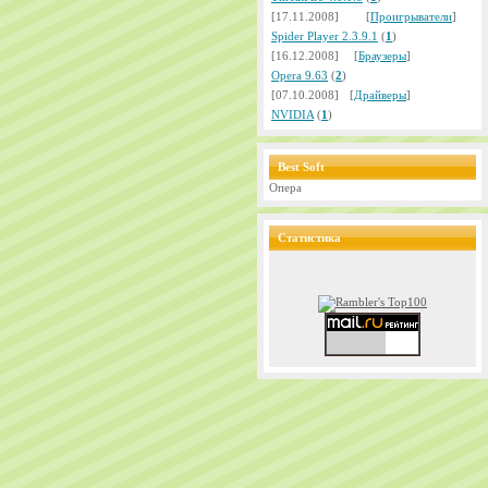
[17.11.2008]
[
Проигрыватели
]
Spider Player 2.3.9.1
(
1
)
[16.12.2008]
[
Браузеры
]
Opera 9.63
(
2
)
[07.10.2008]
[
Драйверы
]
NVIDIA
(
1
)
Best Soft
Опера
Статистика