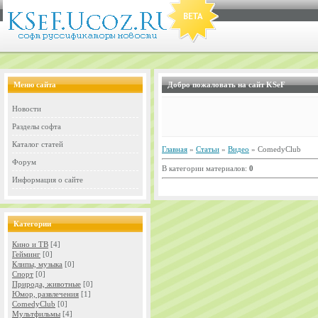
Меню сайта
Добро пожаловать на сайт KSeF
Новости
Разделы софта
Каталог статей
Главная
»
Статьи
»
Видео
» ComedyClub
Форум
В категории материалов:
0
Информация о сайте
Категории
Кино и ТВ
[4]
Гейминг
[0]
Клипы, музыка
[0]
Спорт
[0]
Природа, животные
[0]
Юмор, развлечения
[1]
ComedyClub
[0]
Мультфильмы
[4]