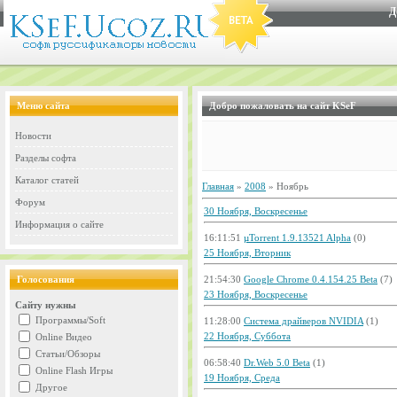
Д
Меню сайта
Добро пожаловать на сайт KSeF
Новости
Разделы софта
Каталог статей
Главная
»
2008
»
Ноябрь
Форум
30 Ноября, Воскресенье
Информация о сайте
16:11:51
µTorrent 1.9.13521 Alpha
(0)
25 Ноября, Вторник
Голосования
21:54:30
Google Chrome 0.4.154.25 Beta
(7)
23 Ноября, Воскресенье
Сайту нужны
Программы/Soft
11:28:00
Система драйверов NVIDIA
(1)
22 Ноября, Суббота
Online Видео
Статьи/Обзоры
06:58:40
Dr.Web 5.0 Beta
(1)
Online Flash Игры
19 Ноября, Среда
Другое