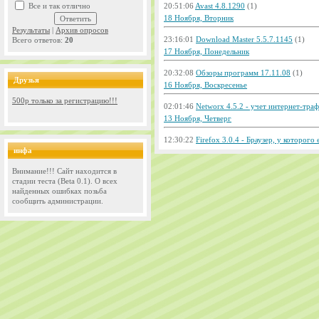
Все и так отлично
20:51:06
Avast 4.8.1290
(1)
18 Ноября, Вторник
Результаты
|
Архив опросов
23:16:01
Download Master 5.5.7.1145
(1)
Всего ответов:
20
17 Ноября, Понедельник
20:32:08
Обзоры программ 17.11.08
(1)
Друзья
16 Ноября, Воскресенье
500р только за регистрацию!!!
02:01:46
Networx 4.5.2 - учет интернет-тра
13 Ноября, Четверг
12:30:22
Firefox 3.0.4 - Браузер, у которого 
инфа
Внимание!!! Сайт находится в
стадии теста (Beta 0.1). О всех
найденных ошибках позьба
сообщить администрации.