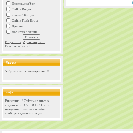
[
Программы/Soft
Online Видео
Статьи/Обзоры
Online Flash Игры
Другое
Все и так отлично
Результаты
|
Архив опросов
Всего ответов:
20
Друзья
500р только за регистрацию!!!
инфа
Внимание!!! Сайт находится в
стадии теста (Beta 0.1). О всех
найденных ошибках позьба
сообщить администрации.