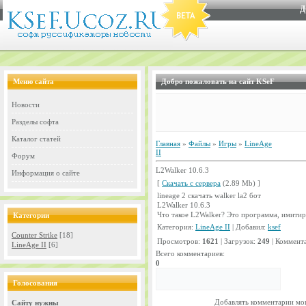
Д
Меню сайта
Добро пожаловать на сайт KSeF
Новости
Разделы софта
Каталог статей
Главная
»
Файлы
»
Игры
»
LineAge
II
Форум
L2Walker 10.6.3
Информация о сайте
[
Скачать с сервера
(2.89 Mb) ]
lineage 2 скачать walker la2 бот
L2Walker 10.6.3
Что такое L2Walker? Это программа, имити
Категории
Категория:
LineAge II
| Добавил:
ksef
Counter Strike
[18]
Просмотров:
1621
| Загрузок:
249
| Коммент
LineAge II
[6]
Всего комментариев:
0
Голосования
Добавлять комментарии мог
Сайту нужны