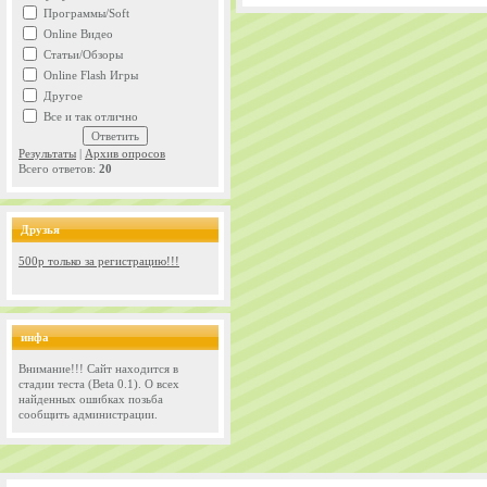
Программы/Soft
Online Видео
Статьи/Обзоры
Online Flash Игры
Другое
Все и так отлично
Результаты
|
Архив опросов
Всего ответов:
20
Друзья
500р только за регистрацию!!!
инфа
Внимание!!! Сайт находится в
стадии теста (Beta 0.1). О всех
найденных ошибках позьба
сообщить администрации.