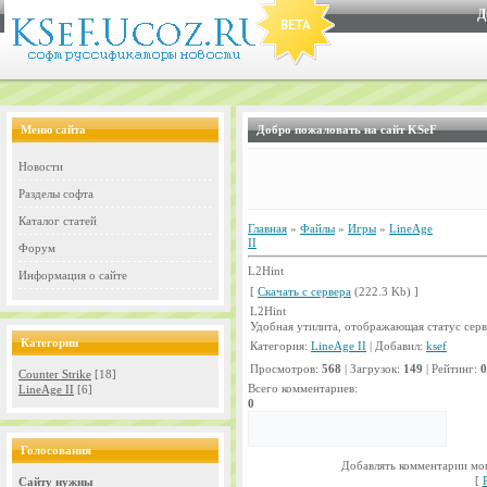
Д
Меню сайта
Добро пожаловать на сайт KSeF
Новости
Разделы софта
Каталог статей
Главная
»
Файлы
»
Игры
»
LineAge
II
Форум
L2Hint
Информация о сайте
[
Скачать с сервера
(222.3 Kb) ]
L2Hint
Удобная утилита, отображающая статус серв
Категории
Категория:
LineAge II
| Добавил:
ksef
Просмотров:
568
| Загрузок:
149
| Рейтинг:
0
Counter Strike
[18]
Всего комментариев:
LineAge II
[6]
0
Голосования
Добавлять комментарии мог
[
Сайту нужны