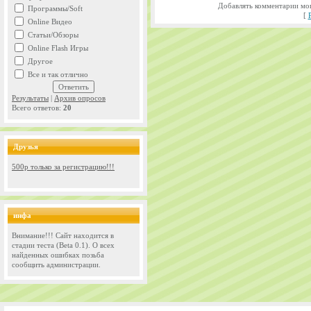
Добавлять комментарии мог
Программы/Soft
[
Online Видео
Статьи/Обзоры
Online Flash Игры
Другое
Все и так отлично
Результаты
|
Архив опросов
Всего ответов:
20
Друзья
500р только за регистрацию!!!
инфа
Внимание!!! Сайт находится в
стадии теста (Beta 0.1). О всех
найденных ошибках позьба
сообщить администрации.