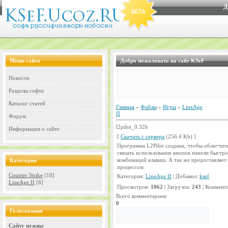
Д
Меню сайта
Добро пожаловать на сайт KSeF
Новости
Разделы софта
Каталог статей
Главная
»
Файлы
»
Игры
»
LineAge
II
Форум
l2pilot_0.32b
Информация о сайте
[
Скачать с сервера
(256.4 Kb) ]
Программа L2Pilot создана, чтобы облегчить
связать использование кнопок панели быстро
комбинаций клавиш. А так же предоставляе
Категории
процессом.
Counter Strike
[18]
Категория:
LineAge II
| Добавил:
ksef
LineAge II
[6]
Просмотров:
1062
| Загрузок:
243
| Коммент
Всего комментариев:
0
Голосования
Сайту нужны